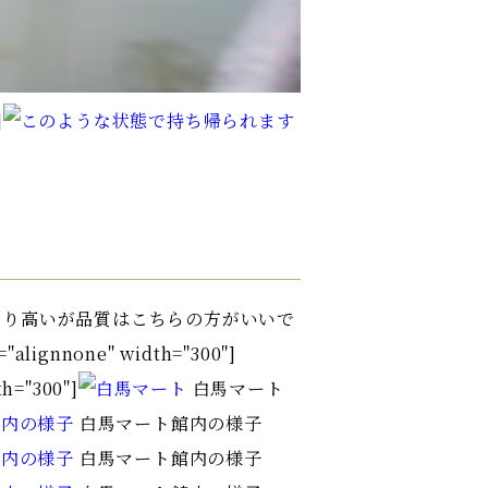
〒660-0811
]
兵庫県尼崎市常光寺1-22-1
Tel.
06-6481-9867
より高いが品質はこちらの方がいいで
gnnone" width="300"]
h="300"]
白馬マート
白馬マート館内の様子
白馬マート館内の様子