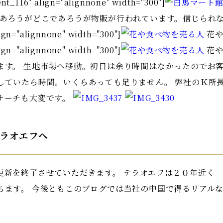
ent_116" align="alignnone" width="300"]
く公道であろうがどこであろうが物販が行われています。信じら
ign="alignnone" width="300"]
花や
ign="alignnone" width="300"]
花や
ます。 生地市場へ移動。初日は余り時間はなかったのでお
していたら時間。いくらあっても足りません。 弊社のＫ所
サーチも大変です。
ラオエフへ
更新を終了させていただきます。 テラオエフは２０年近く
ちます。 今後ともこのブログでは当社の中国で得るリアル