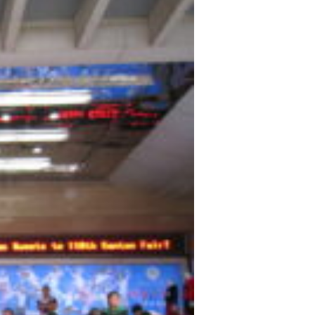
My Brand
Influencer
Sewing
Counseling
Trouble