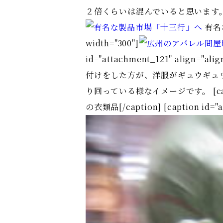
２倍くらいは混んでいると思います。 [caption
有名な製
width="300"]
id="attachment_121" align="alig
付けをした方が、洋服がギュウギュ
り回っている様なイメージです。 [caption i
の衣類品[/caption] [caption id="at