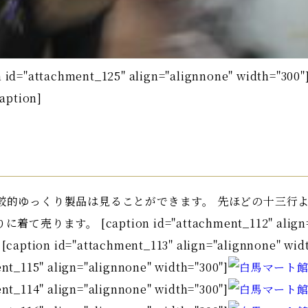
="attachment_125" align="alignnone" width="300"
tion]
較的ゆっくり製品は見ることができます。 先ほどの十三行
。 [caption id="attachment_112" align="ali
aption id="attachment_113" align="alignnone" widt
ent_115" align="alignnone" width="300"]
ent_114" align="alignnone" width="300"]