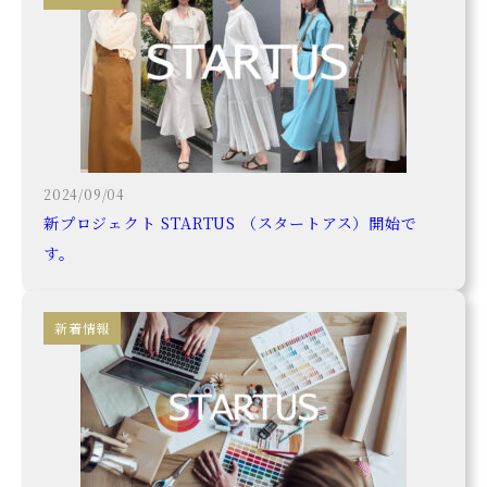
2024/09/04
新プロジェクト STARTUS （スタートアス）開始で
す。
新着情報
My Brand
Influencer
Sewing
10着で始めるアパレルOEM START10
Startus
Counseling
Solution
スーパー縫製工場
BODY+ Tシャツ３０枚からのブランド作り
ブランドネームの作り方
全部入り「まるッと」開発サンプルパック
terao-fのユニフォーム