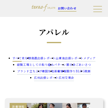
お問い合わせ
アパレル
すべて
未分類
南通出張レポート
山東省出張レポート
メディア
縫製工場としての取り組み
パターン
展示会
ごあいさつ
ブランド立ち上げ
韓国生地
新着情報
服作りBLOG
裁断
広州出張レポート
広州交易会
新着情報