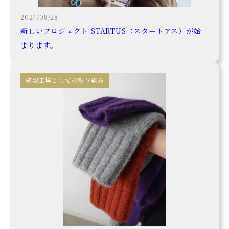
2024/08/28
新しいプロジェクト STARTUS（スタートアス）が始
まります。
Voice
News
求人情報
お問い合わせ
参考価格
見積シミュレーション
よくある質問
会社概要
縫製工場としての取り組み
SNS
10着で始めるアパレルOEM START10<
スーパー縫製工場
BODY+ Tシャツ３０枚からのブランド作り
ブランドネームの作り方