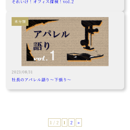
それいけ！オフィス探検！vol.2
未分類
2023/08/31
社長のアパレル語り～下張り～
1 / 2
1
2
»