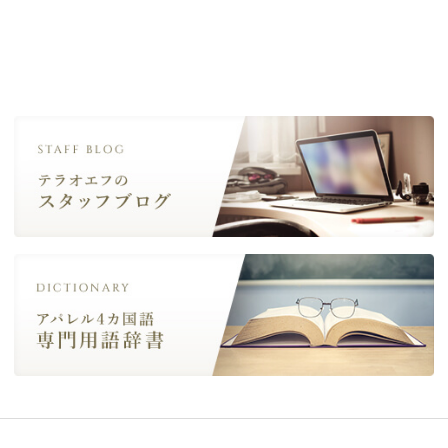
ー
シ
ョ
ン