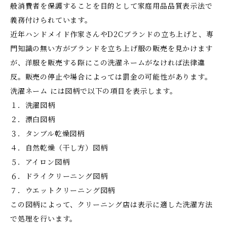
般消費者を保護することを目的として家庭用品品質表示法で
義務付けられています。
近年ハンドメイド作家さんやD2Cブランドの立ち上げと、専
門知識の無い方がブランドを立ち上げ服の販売を見かけます
が、洋服を販売する際にこの洗濯ネームがなければ法律違
反。販売の停止や場合によっては罰金の可能性があります。
洗濯ネーム には図柄で以下の項目を表示します。
１．洗濯図柄
２．漂白図柄
３．タンブル乾燥図柄
４．自然乾燥（干し方）図柄
５．アイロン図柄
６．ドライクリーニング図柄
７．ウエットクリーニング図柄
この図柄によって、クリーニング店は表示に適した洗濯方法
で処理を行います。