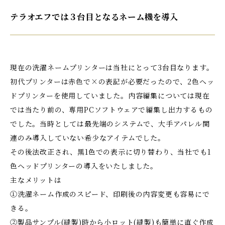
テラオエフでは３台目となるネーム機を導入
現在の洗濯ネームプリンターは当社にとって3台目なります。
初代プリンターは赤色で×の表記が必要だったので、2色ヘッ
ドプリンターを使用していました。内容編集については現在
では当たり前の、専用PCソフトウェアで編集し出力するもの
でした。当時としては最先端のシステムで、大手アパレル関
連のみ導入していない希少なアイテムでした。
その後法改正され、黒1色での表示に切り替わり、当社でも1
色ヘッドプリンターの導入をいたしました。
主なメリットは
①洗濯ネーム作成のスピード、印刷後の内容変更も容易にで
きる。
②製品サンプル(縫製)時から小ロット(縫製)も簡単に直ぐ作成