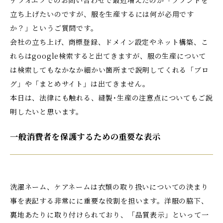
立ち上げたいのですが、服を生産するには何が必用です
か？」というご質問です。
会社の立ち上げ、商標登録、ドメイン設定やネット構築、こ
れらはgoogle検索すると出てきますが、服の生産について
は検索してもなかなか細かい箇所まで説明してくれる「ブロ
グ」や「まとめサイト」は出てきません。
My Brand
Influencer
Sewing
Counseling
本日は、法律にも触れる、縫製･生産の注意点についてもご説
Trouble
明したいと思います。
一般消費者を保護するための重要な表示
Voice
News
求人情報
お問い合わせ一覧
参考価格
見積シミュレーション
よくある質問
洗濯ネーム、ケアネームは衣類の取り扱いについての決まり
会社概要
事を表記する非常にに重要な役割を担います。洋服の脇下、
裏地あたりに取り付けられており、「品質表示」といって一